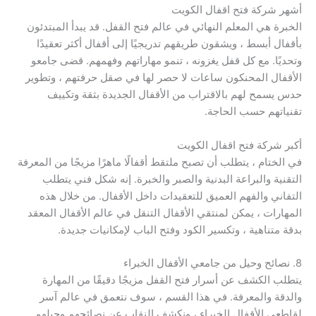
أشهر شركة فتح اقفال الكويت
الخبرة هي المعلم النهائي في عالم فتح القفل. قد يبدأ المبتدئون
بأقفال أبسط ، ويشقون طريقهم تدريجيًا إلى أقفال أكثر تعقيدًا
وتحديًا. مع كل قفل يغزونه ، تنمو مهاراتهم وفهمهم. قضى جامعو
الأقفال المحنكون ساعات لا حصر لها في صقل حرفتهم ، وتطوير
حدس يسمح لهم بالاقتراب من الأقفال الجديدة بثقة وتكييف
تقنياتهم حسب الحاجة.
أكبر شركة فتح اقفال الكويت
في الختام ، يتطلب أن تصبح ملتقط أقفالًا ماهرًا مزيجًا من المعرفة
التقنية والبراعة البدنية والصبر والخبرة. إنه شكل فني يتطلب
التفاني والفهم العميق للتعقيدات داخل الأقفال. من خلال هذه
المهارات ، يمكن لمنتقي الأقفال التنقل في عالم الأقفال المعقد
بدقة متناهية ، وتكسير الكود وفتح الباب لإمكانيات جديدة.
8. نصائح وحيل من جامعي الأقفال الخبراء
يتطلب الكشف عن أسرار فتح القفل مزيجًا دقيقًا من المهارة
والدقة والمعرفة. في هذا القسم ، سوف نتعمق في عالم آسر
لقاطعي الأقفال الخبراء ، ونكشف النقاب عن نصائحهم وحيلهم