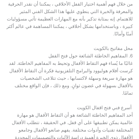
من خلال فهم أهمية اختيار القفل الأخلاقي ، يمكننا أن نقدر الحرفية
والمعرفة والخبرة التي ينطوي عليها هذا الشكل الفني المثير
للاهتمام. إنه بمثابة تذكير بأنه مع المهارات العظيمة تأتي مسؤوليات
كبيرة ، وباستخدامها بشكل أخلاقي ، يمكننا المساهمة في عالم أكثر
أمنًا وأمانًا.
محل مفاتيح بالكويت
6. المفاهيم الخاطئة الشائعة حول فتح القفل
غالبًا ما يُساء فهم التقاط الأقفال وتحيط به المفاهيم الخاطئة. لقد
كرست أفلام هوليوود والبرامج التلفزيونية فكرة أن التقاط الأقفال
هو مهارة سريعة وسهلة لاكتسابها ، حيث تتلاعب الشخصيات
بالأقفال بسهولة في غضون ثوانٍ. ومع ذلك ، فإن الواقع مختلف
تمامًا.
أسرع فني فتح اقفال الكويت
أحد المفاهيم الخاطئة الشائعة هو أن التقاط الأقفال هو مهارة
عالمية يمكن تطبيقها على أي قفل. في الحقيقة ، تتطلب الأقفال
المختلفة تقنيات وأدوات مختلفة. يفهم صانعو الأقفال وجامعو
الأقفال ذوي الخبرة أهمية دراسة الآليات والتصميمات المحددة