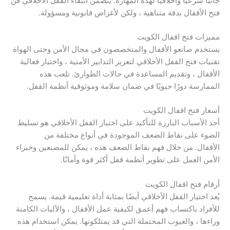
جانبًا شرعيًا وأخلاقيًا لهذه المهارة. يتضمن انتقاء القفل الأخلاقي فن
فتح الأقفال بدقة متناهية ، ولكن لأغراض قانونية ومسؤولة.
مميزات فتح اقفال الكويت
يستخدم صانعو الأقفال والمتخصصون في مجال الأمن وحتى الهواة
تقنيات فتح القفل الأخلاقي لتعزيز التدابير الأمنية ، واختبار فعالية
الأقفال ، وتقديم المساعدة في حالات الطوارئ. تلعب هذه
الممارسة دورًا حيويًا في ضمان سلامة وموثوقية أنظمة القفل.
أسعار فتح اقفال الكويت
أحد الأسباب البارزة للتأكيد على اختيار القفل الأخلاقي هو تسليط
الضوء على نقاط الضعف الموجودة في أنواع مختلفة من
الأقفال. من خلال فهم نقاط الضعف هذه ، يمكن للمصنعين وخبراء
الأمن العمل على تطوير أنظمة قفل أكثر قوة وأمانًا.
أرقام فتح اقفال الكويت
يُعد اختيار القفل الأخلاقي أيضًا بمثابة أداة تعليمية قيمة. يسمح
للأفراد باكتساب فهم أعمق لكيفية عمل الأقفال ، والآليات الكامنة
وراءها ، والعيوب المحتملة التي قد يمتلكونها. يمكن استخدام هذه