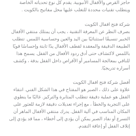
حاجز القرص والأقفال الأنبوبية. يقدم كل نوع تحدياته الخاصة
ويتطلب تقنيات محددة للتغلب عليها محل مفاتيح بالكويت .
شركة فتح اقفال الكويت
بصرف النظر عن المعرفة التقنية ، يجب أن يمتلك منتقي الأقفال
الخبير تنسيقًا استثنائيًا بين اليد والعين وحساسية اللمس. تتطلب
الطبيعة الدقيقة والمعقدة لقطف الأقفال يدًا ثابتة وإحساسًا قويًا
باللمس لاكتشاف حتى أدق ردود الأفعال من القفل. يسمح هذا
للناقي بمعالجة المسامير أو الأقراص داخل القفل بدقة ، وكشف
أسراره تدريجيًا.
أفضل شركة فتح اقفال الكويت
علاوة على ذلك ، الصبر هو المفتاح في هذا الشكل الفني. انتقاء
القفل هو عملية دقيقة تتطلب المثابرة والتركيز. غالبًا ما ينطوي
على التجربة والخطأ ، مع إجراء تعديلات دقيقة لازمة للعثور على
المكان المناسب في آلية القفل. يدرك منتقي الأقفال الماهر أن
التسرع أو نفاد الصبر يمكن أن يؤدي إلى أخطاء ، مما قد يؤدي إلى
إتلاف القفل أو إعاقة التقدم.