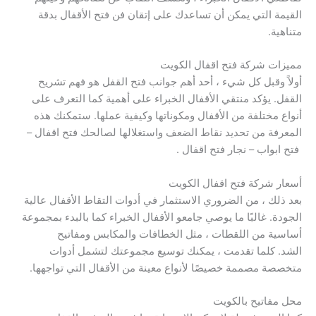
القيمة التي يمكن أن تساعدك على إتقان فن فتح الأقفال بدقة
متناهية.
مميزات شركة فتح اقفال الكويت
أولاً وقبل كل شيء ، أحد أهم جوانب فتح القفل هو فهم تشريح
القفل. يؤكد منتقي الأقفال الخبراء على أهمية كما التعرف على
أنواع مختلفة من الأقفال ومكوناتها وكيفية عملها. ستمكنك هذه
المعرفة من تحديد نقاط الضعف واستغلالها لصالحك فتح اقفال –
فتح ابواب – نجار فتح اقفال .
أسعار شركة فتح اقفال الكويت
بعد ذلك ، من الضروري الاستثمار في أدوات التقاط الأقفال عالية
الجودة. غالبًا ما يوصي جامعو الأقفال الخبراء كما بالبدء بمجموعة
أساسية من اللقطات ، مثل الخطافات والمكابس ومفاتيح
الشد. كلما تقدمت ، يمكنك توسيع مجموعتك لتشمل أدوات
متخصصة مصممة خصيصًا لأنواع معينة من الأقفال التي تواجهها.
محل مفاتيح بالكويت