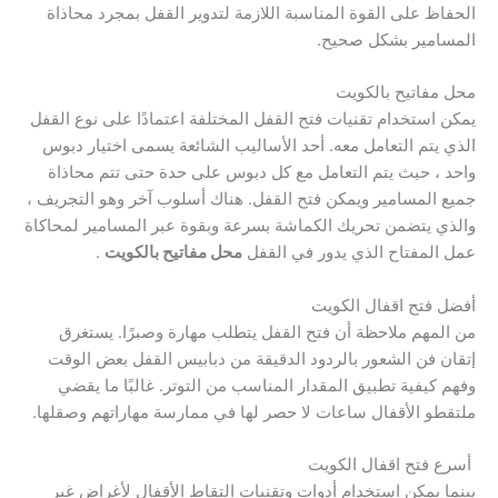
الحفاظ على القوة المناسبة اللازمة لتدوير القفل بمجرد محاذاة
المسامير بشكل صحيح.
محل مفاتيح بالكويت
يمكن استخدام تقنيات فتح القفل المختلفة اعتمادًا على نوع القفل
الذي يتم التعامل معه. أحد الأساليب الشائعة يسمى اختيار دبوس
واحد ، حيث يتم التعامل مع كل دبوس على حدة حتى تتم محاذاة
جميع المسامير ويمكن فتح القفل. هناك أسلوب آخر وهو التجريف ،
والذي يتضمن تحريك الكماشة بسرعة وبقوة عبر المسامير لمحاكاة
عمل المفتاح الذي يدور في القفل
محل مفاتيح بالكويت
.
أفضل فتح اقفال الكويت
من المهم ملاحظة أن فتح القفل يتطلب مهارة وصبرًا. يستغرق
إتقان فن الشعور بالردود الدقيقة من دبابيس القفل بعض الوقت
وفهم كيفية تطبيق المقدار المناسب من التوتر. غالبًا ما يقضي
ملتقطو الأقفال ساعات لا حصر لها في ممارسة مهاراتهم وصقلها.
أسرع فتح اقفال الكويت
بينما يمكن استخدام أدوات وتقنيات التقاط الأقفال لأغراض غير