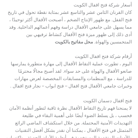
أسعار شركة فتح اقفال الكويت
كان القرنان الثامن عشر والتاسع عشر بمثابة نقطة تحول في تاريخ
فتح القفل. مع ظهور الإنتاج الضخم ، أصبحت الأقفال أكثر توحيدًا ،
مما يسهل على جامعي الأقفال دراسة وفهم أعمالهم الداخلية. وقد
أدى ذلك إلى ظهور ميزة فتح الأقفال كنشاط ترفيهي بين
المتحمسين والهواة.
محل مفاتيح بالكويت
أرقام شركة فتح اقفال الكويت
اليوم ، تطورت عملية التقاط الأقفال إلى مهارة متطورة يمارسها
صانعو الأقفال والهواة على حد سواء. لقد أصبح مجالًا محترمًا
للدراسة ، مع المنظمات والمسابقات المخصصة لعرض مهارات
وخبرات جامعي الأقفال فتح اقفال – فتح ابواب – نجار فتح اقفال .
فتح اقفال دسمان الكويت
لا يمنحنا فهم تاريخ التقاط الأقفال نظرة ثاقبة لتطور أنظمة الأمان
فحسب ، بل يسلط الضوء أيضًا على أهمية البقاء في طليعة
التهديدات الأمنية المحتملة. من خلال استكشاف الماضي الرائع
المتمثل في فتح الأقفال ، يمكننا أن نقدر بشكل أفضل التقنيات
والأدوات المتقدمة المستخدمة في أنظمة الأمان الحديثة ، واكتساب