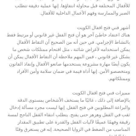
للأقفال المختلفة قبل محاولة انتقاؤها. إنها عملية دقيقة تتطلب
الصبر والممارسة وفهم الأعمال الداخلية للأقفال.
أشهر فني فتح اقفال الكويت
هناك اعتقاد خاطئ آخر هو أن فتح القفل غير قانوني أو مرتبط فقط
بالنشاط الإجرامي. في حين أنه من الصحيح أن التقاط الأقفال
يمكن استخدامه لأغراض شائنة ، مثل اقتحام ممتلكات شخص ما
بشكل غير قانوني ، فمن المهم ملاحظة أن التقاط الأقفال يمكن أن
يكون أيضًا مهارة مشروعة يستخدمها صانعو الأقفال وإنفاذ القانون
ومتخصصو الأمن. إنها أداة قيمة في ضمان سلامة وأمن الأفراد
وممتلكاتهم.
مميزات فني فتح اقفال الكويت
بالإضافة إلى ذلك ، غالبًا ما يستخف الأشخاص بمستوى الدقة
والبراعة المطلوبين في فتح القفل. إنها ليست مجرد مسألة إدخال
ثقب في القفل وهزهز حتى يفتح. يتطلب انتقاء القفل الناجح لمسة
رقيقة وفهمًا عميقًا لآليات القفل والقدرة على تطبيق المقدار
المناسب من الضغط في الزوايا الصحيحة. إنه فن يستغرق وقتًا