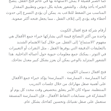
كما الصبر فضيلة لا يمكن الاستهانة بها في عالم فتح القفل. ينصح
الخبراء بأخذ وقتك ، والشعور بعناية بكل دبوس وتطبيق المقدار
المناسب من الضغط للتلاعب به. يمكن أن يؤدي التسرع إلى حدوث
أخطاء وقد يؤدي إلى إتلاف القفل ، مما يجعل فتحه أكثر صعوبة.
أرقام شركة فتح اقفال الكويت
واحدة من أكثر النصائح قيمة التي يشاركها خبراء جمع الأقفال هي
مفهوم “الاستماع” إلى القفل. من خلال كما الاهتمام الشديد
بالتعليقات الدقيقة التي يوفرها القفل ، مثل النقرات أو التغييرات
في التوتر ، يمكنك جمع معلومات حيوية حول أعماله الداخلية. هذا
الشعور المتزايد بالوعي يمكن أن يعزز بشكل كبير معدل نجاحك.
فتح اقفال دسمان الكويت
كما الممارسة ، الممارسة ، الممارسة! يؤكد خبراء جمع الأقفال
على أهمية صقل مهاراتك من خلال جلسات التدريب
المنتظمة. سواء كان الأمر يتعلق بتخصيص وقت محدد كل يوم أو
المشاركة في مسابقات التقاط الأقفال ، فإن الممارسة المتسقة
ستعمل على صقل تقنياتك وتحسين كفاءتك بشكل عام.