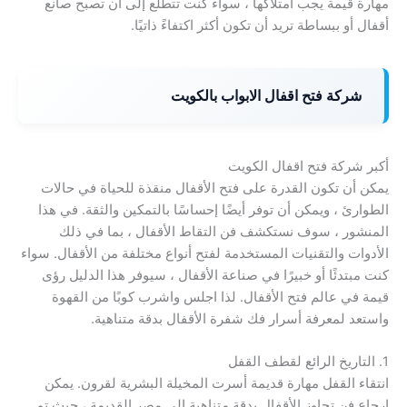
مهارة قيمة يجب امتلاكها ، سواء كنت تتطلع إلى أن تصبح صانع
أقفال أو ببساطة تريد أن تكون أكثر اكتفاءً ذاتيًا.
شركة فتح اقفال الابواب بالكويت
أكبر شركة فتح اقفال الكويت
يمكن أن تكون القدرة على فتح الأقفال منقذة للحياة في حالات
الطوارئ ، ويمكن أن توفر أيضًا إحساسًا بالتمكين والثقة. في هذا
المنشور ، سوف نستكشف فن التقاط الأقفال ، بما في ذلك
الأدوات والتقنيات المستخدمة لفتح أنواع مختلفة من الأقفال. سواء
كنت مبتدئًا أو خبيرًا في صناعة الأقفال ، سيوفر هذا الدليل رؤى
قيمة في عالم فتح الأقفال. لذا اجلس واشرب كوبًا من القهوة
واستعد لمعرفة أسرار فك شفرة الأقفال بدقة متناهية.
1. التاريخ الرائع لقطف القفل
انتقاء القفل مهارة قديمة أسرت المخيلة البشرية لقرون. يمكن
إرجاع فن تجاوز الأقفال بدقة متناهية إلى مصر القديمة ، حيث تم