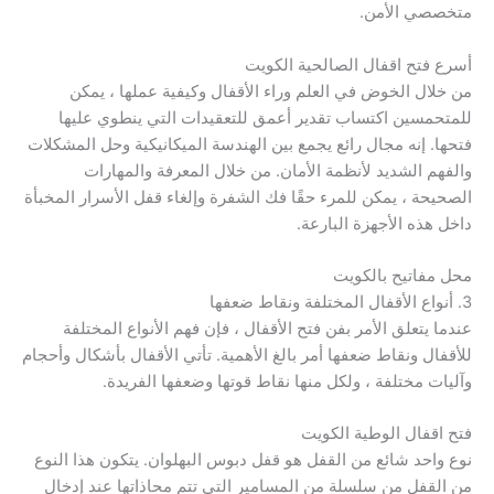
متخصصي الأمن.
أسرع فتح اقفال الصالحية الكويت
من خلال الخوض في العلم وراء الأقفال وكيفية عملها ، يمكن
للمتحمسين اكتساب تقدير أعمق للتعقيدات التي ينطوي عليها
فتحها. إنه مجال رائع يجمع بين الهندسة الميكانيكية وحل المشكلات
والفهم الشديد لأنظمة الأمان. من خلال المعرفة والمهارات
الصحيحة ، يمكن للمرء حقًا فك الشفرة وإلغاء قفل الأسرار المخبأة
داخل هذه الأجهزة البارعة.
محل مفاتيح بالكويت
3. أنواع الأقفال المختلفة ونقاط ضعفها
عندما يتعلق الأمر بفن فتح الأقفال ، فإن فهم الأنواع المختلفة
للأقفال ونقاط ضعفها أمر بالغ الأهمية. تأتي الأقفال بأشكال وأحجام
وآليات مختلفة ، ولكل منها نقاط قوتها وضعفها الفريدة.
فتح اقفال الوطية الكويت
نوع واحد شائع من القفل هو قفل دبوس البهلوان. يتكون هذا النوع
من القفل من سلسلة من المسامير التي تتم محاذاتها عند إدخال