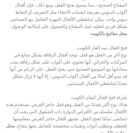
المفتاح الصحيح ، مما يسمح بفتح القفل. ومع ذلك ، فإن أقفال
أكواب الدبوس معرضة لتقنيات الانتقاء مثل التجريف أو التقاط
دبوس واحد. يمكن لملتقطي الأقفال المهرة التعامل مع المسامير
بشكل فردي لتقليد عمل المفتاح والحصول على إمكانية الوصول.
محل مفاتيح بالكويت
فتح اقفال بنيد القار الكويت
نوع آخر من القفل هو قفل. توجد أقفال الرقاقة بشكل شائع في
المركبات والخزائن. أنها تحتوي على أكواب على شكل رقاقة يجب
محاذاتها مع الموضع الصحيح حتى يفتح القفل. على الرغم من أنها
قد تبدو أقل أمانًا من أقفال أكواب الدبوس ، إلا أنها لا تزال تشكل
تحديًا لملتقطي الأقفال المبتدئين.
شركة فتح اقفال كيفان الكويت
هناك نوع أكثر تقدمًا من القفل وهو قفل حاجز القرص. تستخدم هذه
الأقفال سلسلة من الأقراص الدوارة ذات الشقوق التي يجب أن
تتماشى تمامًا لفتح القفل. تشتهر أقفال حاجز القرص بمقاومتها
للقطف وتتطلب أدوات وتقنيات متخصصة للتعامل معها بنجاح.
محل
مفاتيح بالكويت