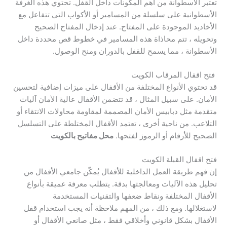
تعتبر الأسطوانة من أهم المكونات داخل القفل. تحتوي هذه الغرفة
الأسطوانية على سلسلة من المسامير أو الأكواب التي تتفاعل مع
الأخاديد الموجودة على المفتاح. عند إدخال المفتاح الصحيح
وتحويله ، تتم محاذاة هذه المسامير في خطوط قص محددة داخل
الأسطوانة ، مما يسمح للقفل بالدوران ومنح الوصول.
فتح اقفال المرقاب الكويت
قد تحتوي الأنواع المختلفة من الأقفال على ميزات إضافية لتحسين
الأمان. على سبيل المثال ، قد تتضمن الأقفال عالية الأمان آليات
متقدمة مثل دبابيس الأمان المصممة لمقاومة محاولات الانتقاء أو
التلاعب. من ناحية أخرى ، تعتمد الأقفال المختلطة على التسلسل
الصحيح للأرقام أو الرموز لفتحها.
محل مفاتيح بالكويت
فتح اقفال القبلة الكويت
إن فهم طريقة العمل الداخلية للأقفال يُمكّن جامعي الأقفال من
تحليل هذه الآليات ومعالجتها بدقة. يتطلب معرفة عميقة بأنواع
الأقفال المختلفة ونقاط ضعفها والتقنيات المستخدمة
لاستغلالها. ومع ذلك ، من المهم ملاحظة أنه يجب استخدام قفل
الأقفال بشكل قانوني وأخلاقي فقط ، مثل صانعي الأقفال أو